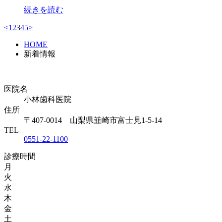
続きを読む
<
1
2
3
4
5
>
HOME
新着情報
医院名
小林歯科医院
住所
〒407-0014 山梨県韮崎市富士見1-5-14
TEL
0551-22-1100
診療時間
月
火
水
木
金
土