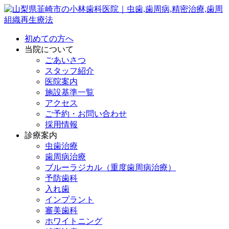
初めての方へ
当院について
ごあいさつ
スタッフ紹介
医院案内
施設基準一覧
アクセス
ご予約・お問い合わせ
採用情報
診療案内
虫歯治療
歯周病治療
ブルーラジカル（重度歯周病治療）
予防歯科
入れ歯
インプラント
審美歯科
ホワイトニング