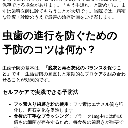
保存できる場合があります。「もう手遅れ」と諦めずに、ま
ずは歯科医師に診てもらうことが大切です。当院では、精密
な診査・診断のうえで最善の治療計画をご提案します。
虫歯の進行を防ぐための
予防のコツは何か？
虫歯予防の基本は、
「脱灰と再石灰化のバランスを保つこ
と」
です。生活習慣の見直しと定期的なプロケアを組み合わ
せることが効果的です。
セルフケアで実践できる予防法
フッ素入り歯磨き粉の使用
：フッ素はエナメル質を強
化し、再石灰化を促進します
食後の丁寧なブラッシング
：プラーク1mg中には約10
億もの細菌が存在するため、毎食後の歯磨きが重要で