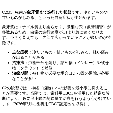
C2は、虫歯が
象牙質まで進行した状態
です。冷たいものや
甘いものがしみる、といった自覚症状が出始めます。
象牙質はエナメル質より柔らかく、微細な穴（象牙細管）が
多数あるため、虫歯の進行速度がC1より急に速くなりま
す。小さく見えても、内部で広がっていることが多いのが特
徴です。
主な症状
：冷たいもの・甘いものがしみる、軽い痛み
が出ることがある
治療法
：虫歯部分を削り、詰め物（インレー）や被せ
物（クラウン）で補修
治療期間
：被せ物が必要な場合は2〜3回の通院が必要
なことが多い
C2の段階では、神経（歯髄）への影響を最小限に抑えるこ
とが重要です。当院では、歯科用CBCTを活用した精密な診
断により、必要最小限の削除量で治療を行うよう心がけてい
ます（2026年3月に歯科用CBCT認定医を取得）。