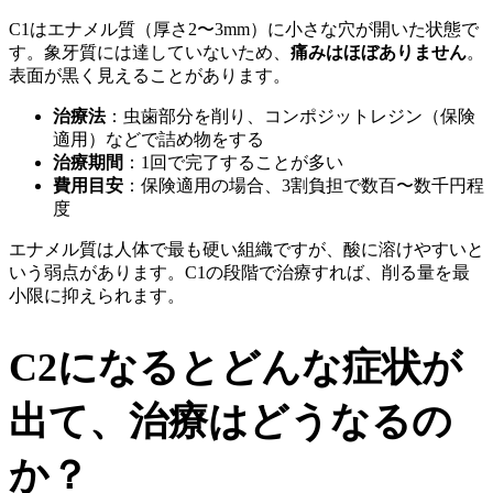
C1はエナメル質（厚さ2〜3mm）に小さな穴が開いた状態で
す。象牙質には達していないため、
痛みはほぼありません
。
表面が黒く見えることがあります。
治療法
：虫歯部分を削り、コンポジットレジン（保険
適用）などで詰め物をする
治療期間
：1回で完了することが多い
費用目安
：保険適用の場合、3割負担で数百〜数千円程
度
エナメル質は人体で最も硬い組織ですが、酸に溶けやすいと
いう弱点があります。C1の段階で治療すれば、削る量を最
小限に抑えられます。
C2になるとどんな症状が
出て、治療はどうなるの
か？