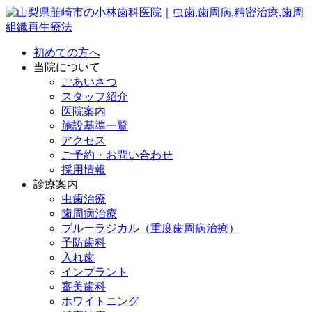
初めての方へ
当院について
ごあいさつ
スタッフ紹介
医院案内
施設基準一覧
アクセス
ご予約・お問い合わせ
採用情報
診療案内
虫歯治療
歯周病治療
ブルーラジカル（重度歯周病治療）
予防歯科
入れ歯
インプラント
審美歯科
ホワイトニング