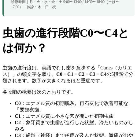
診療時間｜月・火・水・金・土 9:00〜13:00 / 14:30〜18:00（土は〜
17:00） 休診：木・日・祝
虫歯の進行段階C0〜C4と
は何か？
虫歯の進行度は、英語でむし歯を意味する「Caries（カリエ
ス）」の頭文字を取り、
C0・C1・C2・C3・C4
の5段階で分
類されます。数字が大きくなるほど重症です。
各段階の概要は次のとおりです。
C0
：エナメル質の初期脱灰。再石灰化で改善可能な
「要観察歯」
C1
：エナメル質に小さな穴が開いた初期虫歯
C2
：象牙質まで虫歯が進行した状態。冷たいものがし
みる
C3
：歯髄（神経）まで炎症が及んだ状態。激痛が出や