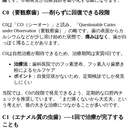
階
です。早期発見が治療負担を最小化する鍵になります。
C0（要観察歯）──削らずに回復できる段階
C0は「CO（シーオー）」と読み、「Questionable Caries
under Observation（要観察歯）」の略です。歯の表面からカ
ルシウムなどが少し溶け始めた状態で、
痛みはなく
、歯が白
っぽく濁ることがあります。
C0は自然治癒が期待できるため、治療期間は実質0日です。
治療法
：歯科医院でのフッ素塗布、フッ素入り歯磨き
粉によるセルフケア
ポイント
：自覚症状がないため、定期検診でしか発見
しにくい
当院では、C0の段階で発見できるよう、定期的な口腔内チ
ェックを推奨しています。「まだ痛くないから大丈夫」とい
う考えが、後の大きな治療につながることが多いのです。
C1（エナメル質の虫歯）──1回で治療が完了する
ことも