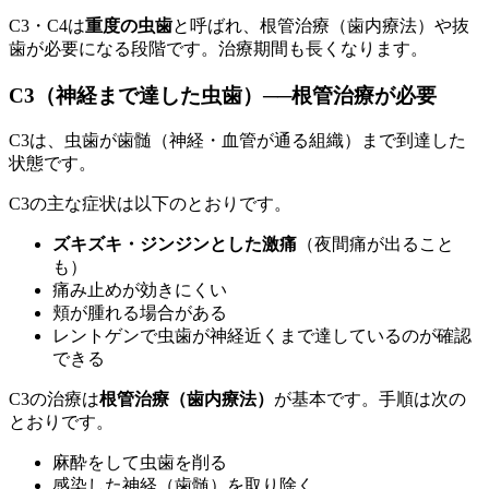
C3・C4は
重度の虫歯
と呼ばれ、根管治療（歯内療法）や抜
歯が必要になる段階です。治療期間も長くなります。
C3（神経まで達した虫歯）──根管治療が必要
C3は、虫歯が歯髄（神経・血管が通る組織）まで到達した
状態です。
C3の主な症状は以下のとおりです。
ズキズキ・ジンジンとした激痛
（夜間痛が出ること
も）
痛み止めが効きにくい
頬が腫れる場合がある
レントゲンで虫歯が神経近くまで達しているのが確認
できる
C3の治療は
根管治療（歯内療法）
が基本です。手順は次の
とおりです。
麻酔をして虫歯を削る
感染した神経（歯髄）を取り除く