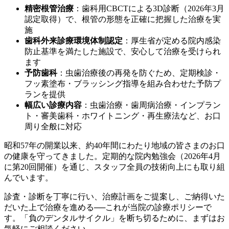
精密根管治療
：歯科用CBCTによる3D診断（2026年3月
認定取得）で、根管の形態を正確に把握した治療を実
施
歯科外来診療環境体制認定
：厚生省が定める院内感染
防止基準を満たした施設で、安心して治療を受けられ
ます
予防歯科
：虫歯治療後の再発を防ぐため、定期検診・
フッ素塗布・ブラッシング指導を組み合わせた予防プ
ランを提供
幅広い診療内容
：虫歯治療・歯周病治療・インプラン
ト・審美歯科・ホワイトニング・再生療法など、お口
周り全般に対応
昭和57年の開業以来、約40年間にわたり地域の皆さまのお口
の健康を守ってきました。定期的な院内勉強会（2026年4月
に第20回開催）を通じ、スタッフ全員の技術向上にも取り組
んでいます。
診査・診断を丁寧に行い、治療計画をご提案し、ご納得いた
だいた上で治療を進める──これが当院の診療ポリシーで
す。「負のデンタルサイクル」を断ち切るために、まずはお
気軽にご相談ください。