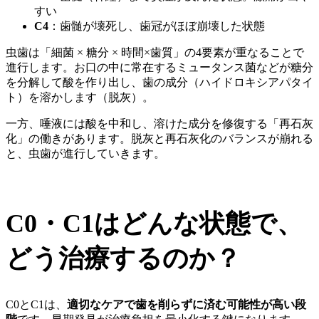
すい
C4
：歯髄が壊死し、歯冠がほぼ崩壊した状態
虫歯は「細菌 × 糖分 × 時間×歯質」の4要素が重なることで
進行します。お口の中に常在するミュータンス菌などが糖分
を分解して酸を作り出し、歯の成分（ハイドロキシアパタイ
ト）を溶かします（脱灰）。
一方、唾液には酸を中和し、溶けた成分を修復する「再石灰
化」の働きがあります。脱灰と再石灰化のバランスが崩れる
と、虫歯が進行していきます。
C0・C1はどんな状態で、
どう治療するのか？
C0とC1は、
適切なケアで歯を削らずに済む可能性が高い段