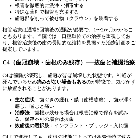
根管を徹底的に洗浄・消毒する
特殊な薬剤で根管を充填する
歯冠部を削って被せ物（クラウン）を装着する
根管治療は通常5回前後の通院が必要で、1〜2か月かかるこ
ともあります。当院では一口腔単位での治療を重視してお
り、根管治療後の歯の長期的な維持を見据えた治療計画をご
提案しています。
C4（歯冠崩壊・歯根のみ残存）──抜歯と補綴治療
C4は歯髄が壊死し、歯冠がほぼ崩壊した状態です。神経が
死んでいるため
痛みがない場合もある
のが特徴で、気づかず
に放置されることがあります。
主な症状
：歯ぐきの腫れ・膿（歯槽膿瘍）、歯が浮く
感じ、噛むと痛い
治療法
：歯根が残せる場合は根管治療で保存を試み
る。保存不可の場合は抜歯
抜歯後の選択肢
：インプラント・ブリッジ・入れ歯
C4まで進行しても、歯根の状態によっては根管治療で歯を