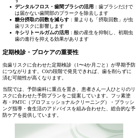
す
デンタルフロス・歯間ブラシの活用
：歯ブラシだけで
は届かない歯間部のプラークを除去します
糖分摂取の回数を減らす
：量よりも「摂取回数」が虫
歯リスクに影響します
キシリトールガムの活用
：酸の産生を抑制し、初期虫
歯の進行を抑える効果があります
定期検診・プロケアの重要性
虫歯リスクに合わせた定期検診（1〜4か月ごと）が早期予防
につながります。C0の段階で発見できれば、歯を削らずに
済む可能性が高くなります。
当院では、予防歯科に重点を置き、患者さん一人ひとりのリ
スクに合わせた予防プランをご提案しています。フッ素塗
布・PMTC（プロフェッショナルクリーニング）・ブラッシ
ング指導・食生活のアドバイスを組み合わせた、総合的な予
防ケアを提供しています。