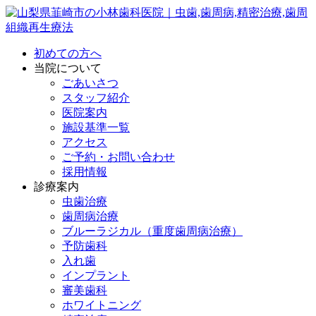
初めての方へ
当院について
ごあいさつ
スタッフ紹介
医院案内
施設基準一覧
アクセス
ご予約・お問い合わせ
採用情報
診療案内
虫歯治療
歯周病治療
ブルーラジカル（重度歯周病治療）
予防歯科
入れ歯
インプラント
審美歯科
ホワイトニング