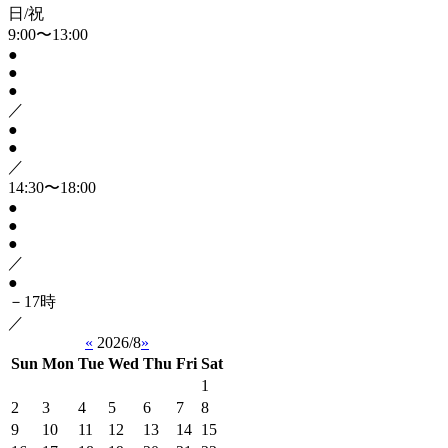
日/祝
9:00〜13:00
●
●
●
／
●
●
／
14:30〜18:00
●
●
●
／
●
－17時
／
«
2026/8
»
Sun
Mon
Tue
Wed
Thu
Fri
Sat
1
2
3
4
5
6
7
8
9
10
11
12
13
14
15