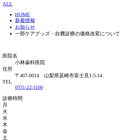
ALL
HOME
新着情報
お知らせ
一部ケアグッズ・自費診療の価格改変について
医院名
小林歯科医院
住所
〒407-0014 山梨県韮崎市富士見1-5-14
TEL
0551-22-1100
診療時間
月
火
水
木
金
土