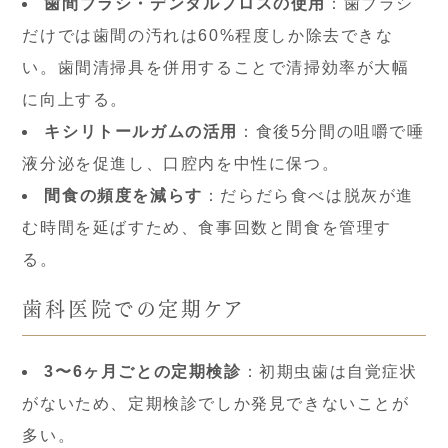
歯間ブラシ・デンタルフロスの使用
：歯ブラシ
だけでは歯間の汚れは60%程度しか除去できな
い。歯間清掃具を併用することで清掃効率が大幅
に向上する。
キシリトールガムの活用
：食後5分間の咀嚼で唾
液分泌を促進し、口腔内を中性に保つ。
間食の頻度を減らす
：だらだら食べは脱灰が進
む時間を延ばすため、食事回数と間食を管理す
る。
歯科医院での定期ケア
3〜6ヶ月ごとの定期検診
：初期虫歯は自覚症状
がないため、定期検診でしか発見できないことが
多い。