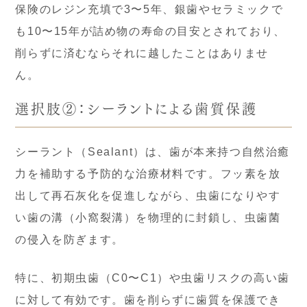
保険のレジン充填で3〜5年、銀歯やセラミックで
も10〜15年が詰め物の寿命の目安とされており、
削らずに済むならそれに越したことはありませ
ん。
選択肢②：シーラントによる歯質保護
シーラント（Sealant）は、歯が本来持つ自然治癒
力を補助する予防的な治療材料です。フッ素を放
出して再石灰化を促進しながら、虫歯になりやす
い歯の溝（小窩裂溝）を物理的に封鎖し、虫歯菌
の侵入を防ぎます。
特に、初期虫歯（C0〜C1）や虫歯リスクの高い歯
に対して有効です。歯を削らずに歯質を保護でき