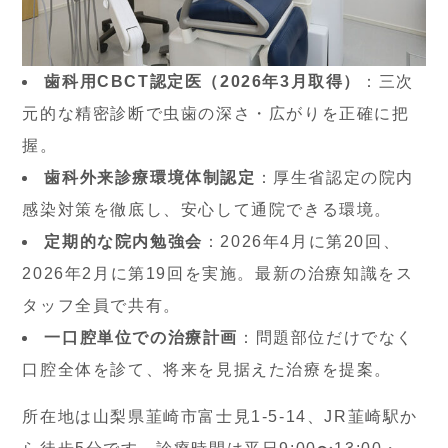
歯科用CBCT認定医（2026年3月取得）
：三次
元的な精密診断で虫歯の深さ・広がりを正確に把
握。
歯科外来診療環境体制認定
：厚生省認定の院内
感染対策を徹底し、安心して通院できる環境。
定期的な院内勉強会
：2026年4月に第20回、
2026年2月に第19回を実施。最新の治療知識をス
タッフ全員で共有。
一口腔単位での治療計画
：問題部位だけでなく
口腔全体を診て、将来を見据えた治療を提案。
所在地は山梨県韮崎市富士見1-5-14、JR韮崎駅か