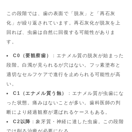
この段階では、歯の表面で「脱灰」と「再石灰
化」が繰り返されています。再石灰化が脱灰を上
回れば、虫歯は自然に回復する可能性がありま
す。
C0（要観察歯）
：エナメル質の脱灰が始まった
段階。白濁が見られるが穴はない。フッ素塗布と
適切なセルフケアで進行を止められる可能性が高
い。
C1（エナメル質う蝕）
：エナメル質が虫歯にな
った状態。痛みはないことが多い。歯科医師の判
断により経過観察が選ばれるケースもある。
C2以降
：象牙質・神経に達した虫歯。この段階
では削る治療が必要になる。