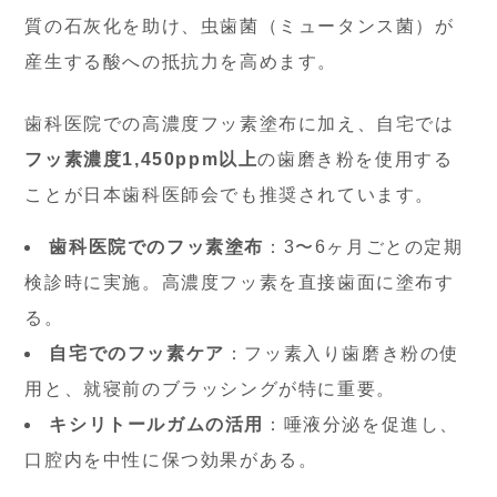
質の石灰化を助け、虫歯菌（ミュータンス菌）が
産生する酸への抵抗力を高めます。
歯科医院での高濃度フッ素塗布に加え、自宅では
フッ素濃度1,450ppm以上
の歯磨き粉を使用する
ことが日本歯科医師会でも推奨されています。
歯科医院でのフッ素塗布
：3〜6ヶ月ごとの定期
検診時に実施。高濃度フッ素を直接歯面に塗布す
る。
自宅でのフッ素ケア
：フッ素入り歯磨き粉の使
用と、就寝前のブラッシングが特に重要。
キシリトールガムの活用
：唾液分泌を促進し、
口腔内を中性に保つ効果がある。