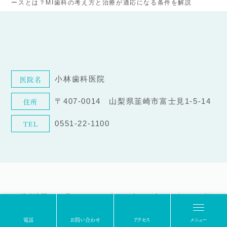
ースとは？MI歯科の考え方と治療が適応になる条件を解説
医院名
小林歯科医院
住所
〒407-0014 山梨県韮崎市富士見1-5-14
TEL
0551-22-1100
診療時間
月
火
水
木
金
土
日/祝
●
●
●
／
●
●
／
9:00〜13:00
電話
お問い合わせ
アクセス
メニュー