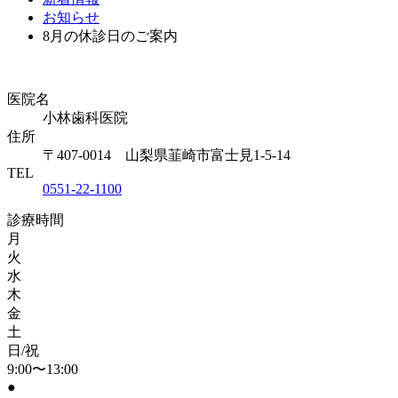
お知らせ
8月の休診日のご案内
医院名
小林歯科医院
住所
〒407-0014 山梨県韮崎市富士見1-5-14
TEL
0551-22-1100
診療時間
月
火
水
木
金
土
日/祝
9:00〜13:00
●