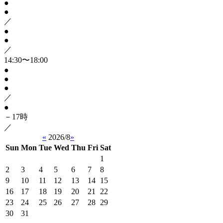
●
●
／
●
●
／
14:30〜18:00
●
●
●
／
●
－17時
／
«
2026/8
»
Sun
Mon
Tue
Wed
Thu
Fri
Sat
1
2
3
4
5
6
7
8
9
10
11
12
13
14
15
16
17
18
19
20
21
22
23
24
25
26
27
28
29
30
31