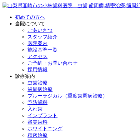
初めての方へ
当院について
ごあいさつ
スタッフ紹介
医院案内
施設基準一覧
アクセス
ご予約・お問い合わせ
採用情報
診療案内
虫歯治療
歯周病治療
ブルーラジカル（重度歯周病治療）
予防歯科
入れ歯
インプラント
審美歯科
ホワイトニング
精密治療